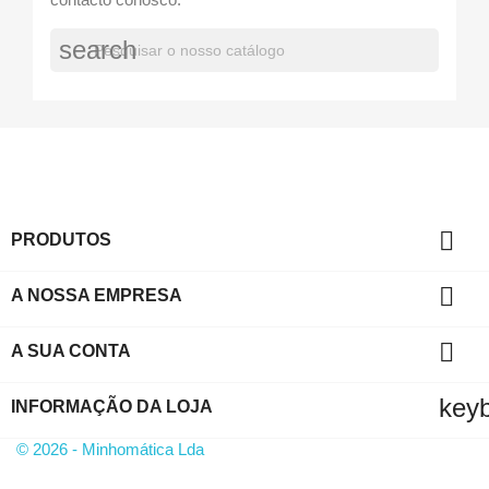
search

PRODUTOS

A NOSSA EMPRESA

A SUA CONTA
key
INFORMAÇÃO DA LOJA
© 2026 - Minhomática Lda