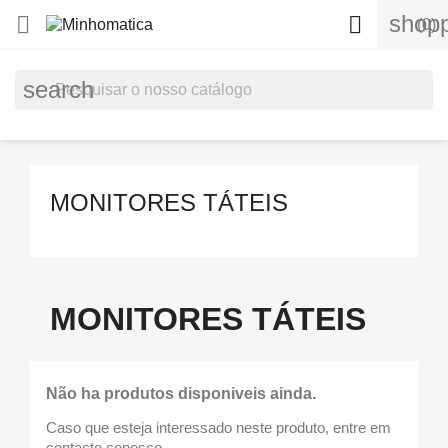
shopp


(0)
search
MONITORES TÁTEIS
MONITORES TÁTEIS
Não ha produtos disponiveis ainda.
Caso que esteja interessado neste produto, entre em
contacto conosco.