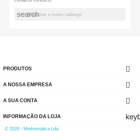
search

PRODUTOS

A NOSSA EMPRESA

A SUA CONTA
key
INFORMAÇÃO DA LOJA
© 2026 - Minhomática Lda