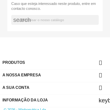
Caso que esteja interessado neste produto, entre em
contacto conosco.
search

PRODUTOS

A NOSSA EMPRESA

A SUA CONTA
key
INFORMAÇÃO DA LOJA
© 2026 - Minhomática Lda