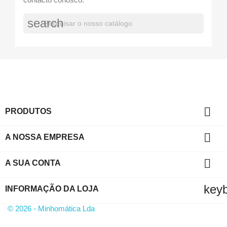
search

PRODUTOS

A NOSSA EMPRESA

A SUA CONTA
key
INFORMAÇÃO DA LOJA
© 2026 - Minhomática Lda