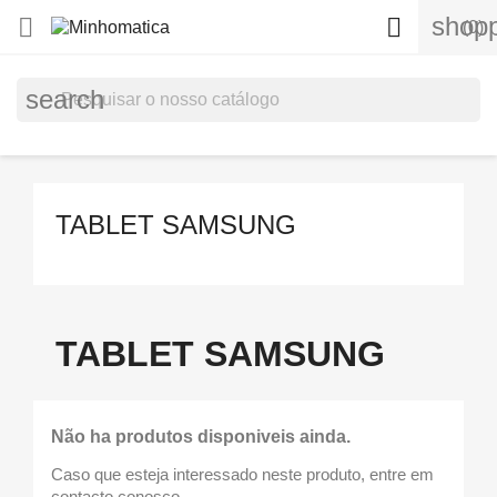
shopp


(0)
search
TABLET SAMSUNG
TABLET SAMSUNG
Não ha produtos disponiveis ainda.
Caso que esteja interessado neste produto, entre em
contacto conosco.