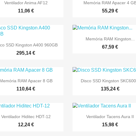


Vista rápida
Vista rápida
Ventilador Anima AF12
Memória RAM Apacer 4 G
11,06 €
55,29 €

Vista rápida
Memória RAM Kingston...

Vista rápida
sco SSD Kingston A400 960GB
67,59 €
295,14 €


Vista rápida
Vista rápida
Memória RAM Apacer 8 GB
Disco SSD Kingston SKC600.
110,64 €
135,24 €


Vista rápida
Vista rápida
Ventilador Hiditec HDT-12
Ventilador Tacens Aura II
12,24 €
15,98 €