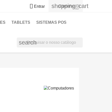
shopping_cart

Carrinho
(0)
Entrar
ES
TABLETS
SISTEMAS POS
search