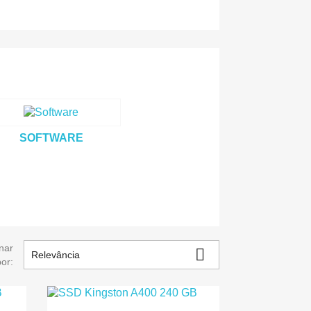
SOFTWARE
nar

Relevância
por: