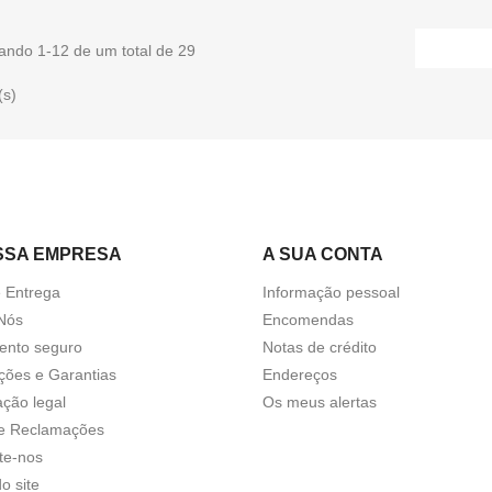
ando 1-12 de um total de 29
(s)
SSA EMPRESA
A SUA CONTA
e Entrega
Informação pessoal
Nós
Encomendas
nto seguro
Notas de crédito
ções e Garantias
Endereços
ação legal
Os meus alertas
de Reclamações
te-nos
o site