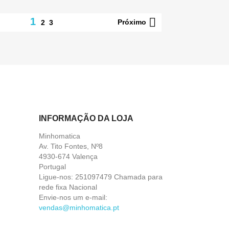

1
Próximo
2
3
INFORMAÇÃO DA LOJA
Minhomatica
Av. Tito Fontes, Nº8
4930-674 Valença
Portugal
Ligue-nos:
251097479 Chamada para
rede fixa Nacional
Envie-nos um e-mail:
vendas@minhomatica.pt