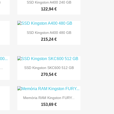

Vista rápida
B
SSD Kingston A400 240 GB
122,94 €

Vista rápida
SSD Kingston A400 480 GB
215,24 €

Vista rápida
..
SSD Kingston SKC600 512 GB
270,54 €

Vista rápida
Memória RAM Kingston FURY...
153,69 €