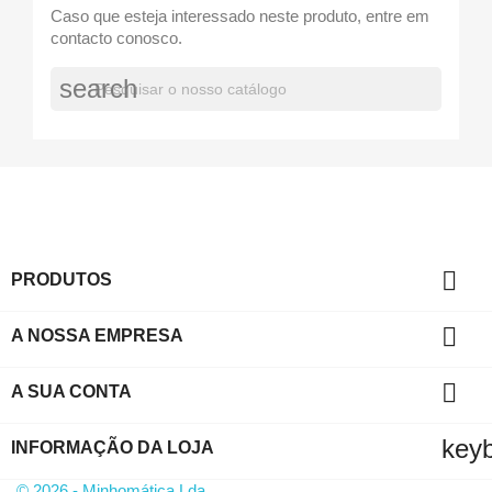
Caso que esteja interessado neste produto, entre em
contacto conosco.
search

PRODUTOS

A NOSSA EMPRESA

A SUA CONTA
key
INFORMAÇÃO DA LOJA
© 2026 - Minhomática Lda