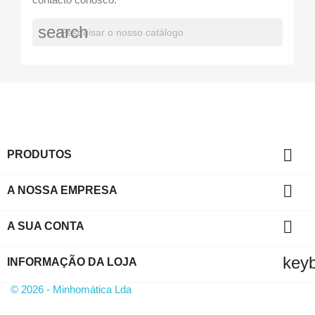
search

PRODUTOS

A NOSSA EMPRESA

A SUA CONTA
key
INFORMAÇÃO DA LOJA
© 2026 - Minhomática Lda