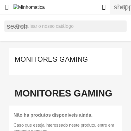
shopp


(0)
search
MONITORES GAMING
MONITORES GAMING
Não ha produtos disponiveis ainda.
Caso que esteja interessado neste produto, entre em
contacto conosco.