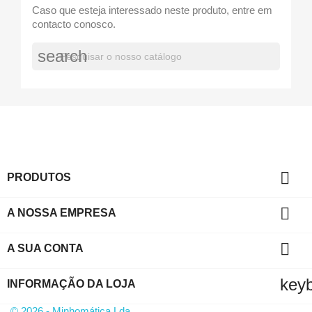
Caso que esteja interessado neste produto, entre em
contacto conosco.
search

PRODUTOS

A NOSSA EMPRESA

A SUA CONTA
key
INFORMAÇÃO DA LOJA
© 2026 - Minhomática Lda