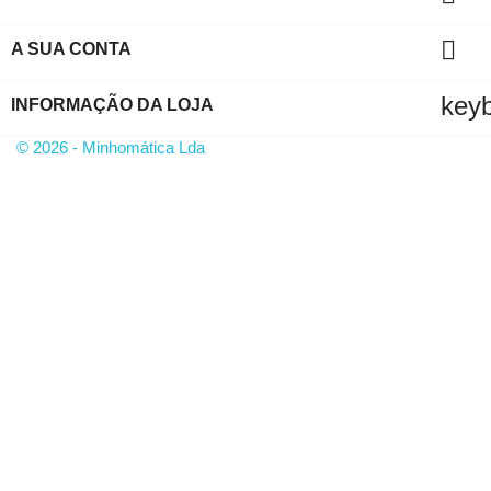

A SUA CONTA
key
INFORMAÇÃO DA LOJA
© 2026 - Minhomática Lda