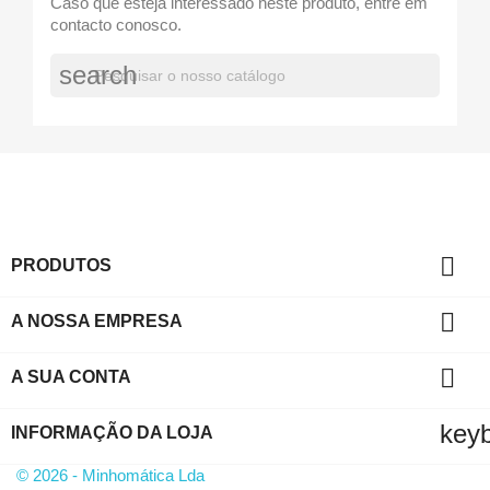
Caso que esteja interessado neste produto, entre em
contacto conosco.
search

PRODUTOS

A NOSSA EMPRESA

A SUA CONTA
key
INFORMAÇÃO DA LOJA
© 2026 - Minhomática Lda